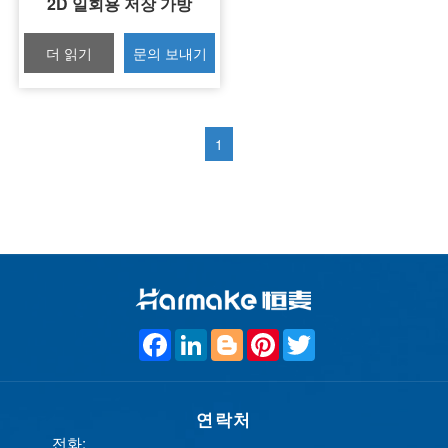
2D 일회용 저장 가방
더 읽기
문의 보내기
1
F
L
B
P
T
a
i
l
i
w
c
n
o
n
i
e
k
g
t
t
b
e
g
e
t
o
연락처
d
e
r
e
o
I
r
e
r
전화: