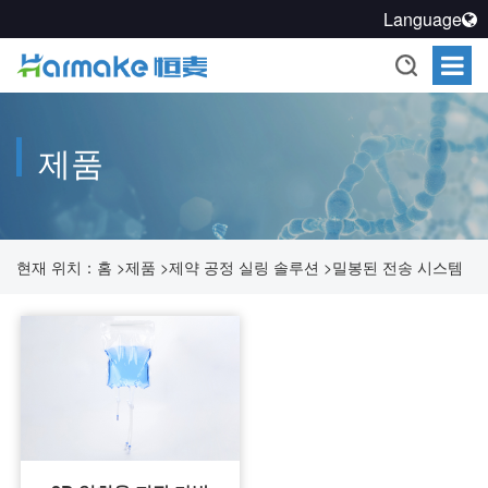
Language
제품
현재 위치：
홈
>
제품
>
제약 공정 실링 솔루션
>
밀봉된 전송 시스템
>
2D 일회용 저장 가방