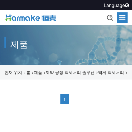
Language
제품
현재 위치：
홈
>
제품
>
제약 공정 액세서리 솔루션
>
액체 액세서리
>
의료 빠른 연결관
1