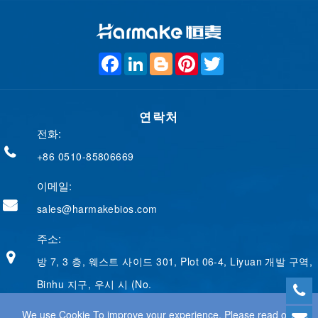
F
L
B
P
T
a
i
l
i
w
c
n
o
n
i
e
k
g
t
t
b
e
g
e
t
o
연락처
d
e
r
e
o
I
r
e
r
전화:
k
n
s
t
+86 0510-85806669
이메일:
sales@harmakebios.com
주소:
방 7, 3 층, 웨스트 사이드 301, Plot 06-4, Liyuan 개발 구역,
Binhu 지구, 우시 시 (No.
We use Cookie To improve your experience. Please read our