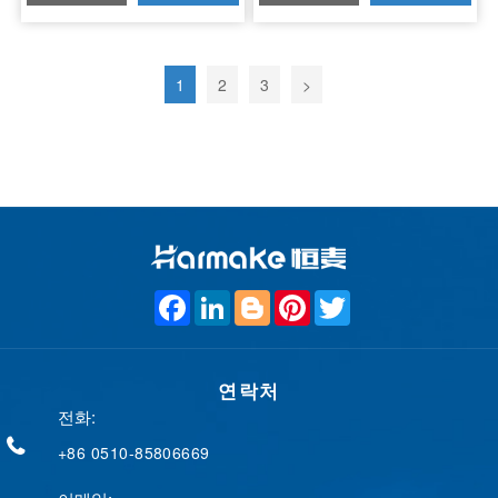
1
2
3
>
F
L
B
P
T
a
i
l
i
w
c
n
o
n
i
e
k
g
t
t
b
e
g
e
t
o
연락처
d
e
r
e
o
I
r
e
r
전화:
k
n
s
t
+86 0510-85806669