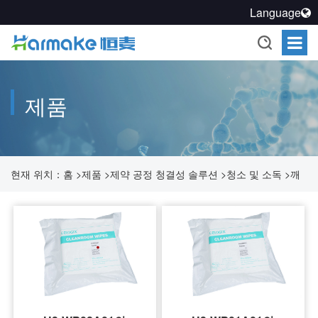
Language
제품
현재 위치：
홈
>
제품
>
제약 공정 청결성 솔루션
>
청소 및 소독
>
깨
끗한 와이퍼