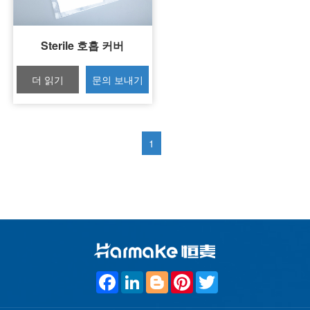
Sterile 호흡 커버
더 읽기
문의 보내기
1
F
L
B
P
T
a
i
l
i
w
c
n
o
n
i
e
k
g
t
t