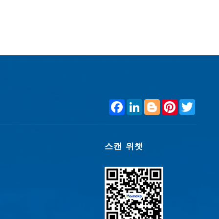
F
L
B
P
T
a
i
l
i
w
c
n
o
n
i
e
k
g
t
t
b
e
g
e
t
o
d
e
r
e
스캔 위챗
o
I
r
e
r
k
n
s
t