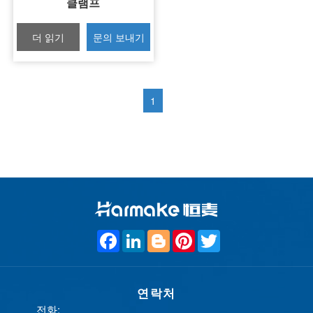
클램프
더 읽기
문의 보내기
1
F
L
B
P
T
a
i
l
i
w
c
n
o
n
i
e
k
g
t
t
b
e
g
e
t
o
연락처
d
e
r
e
o
I
r
e
r
전화: